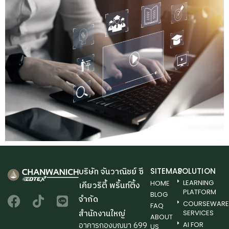
บริษัท จันวาณิชย์ ซี
SITEMAP
SOLUTION
LEARNING
HOME
เคียวริตี้ พริ้นท์ติ้ง
PLATFORM
BLOG
จํากัด
COURSEWAR
FAQ
สำนักงานใหญ่
SERVICES
ABOUT
อาคารกองบุญมา 699
AI FOR
US